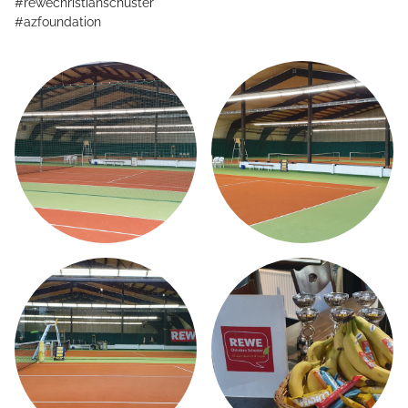
#rewechristianschuster
#azfoundation
TMBW CAMPUS
LEISTUNGSSPEKTRUM
MW STRINGING SERVICE
AKTUELLES
TENNISTRAINING