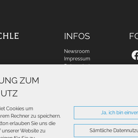
CHLE
INFOS
F
Newsroom
Impressum
Datenschutz
AGB
GUNG ZUM
HUTZ
det Cookies um
Ja, ich bin einv
hrem Rechner zu speichern.
tton erlauben Sie uns die
Sämtliche Datennutz
f unserer Website zu