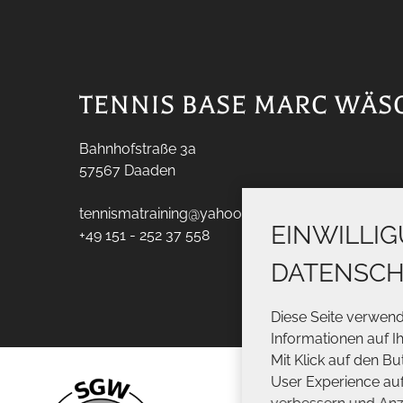
TENNIS BASE MARC WÄS
Bahnhofstraße 3a
57567
Daaden
tennismatraining@yahoo.de
EINWILLI
+49 151 - 252 37 558
DATENSC
Diese Seite verwen
Informationen auf I
Mit Klick auf den Bu
User Experience au