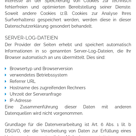
Interesse an der Speicherung von Cookies zur technisch
fehlerfreien und optimierten Bereitstellung seiner Dienste.
Soweit andere Cookies (z.B. Cookies zur Analyse Ihres
Surfverhaltens) gespeichert werden, werden diese in dieser
Datenschutzerklärung gesondert behandelt.
SERVER-LOG-DATEIEN
Der Provider der Seiten erhebt und speichert automatisch
Informationen in so genannten Server-Log-Dateien, die Ihr
Browser automatisch an uns übermittelt. Dies sind:
HOME
Browsertyp und Browserversion
verwendetes Betriebssystem
Referrer URL
ÜBER MICH
Hostname des zugreifenden Rechners
Uhrzeit der Serveranfrage
IP-Adresse
Eine Zusammenführung dieser Daten mit anderen
TMBW CAMPUS
Datenquellen wird nicht vorgenommen.
Grundlage für die Datenverarbeitung ist Art. 6 Abs. 1 lit. b
LEISTUNGSSPEKTRUM
DSGVO, der die Verarbeitung von Daten zur Erfüllung eines