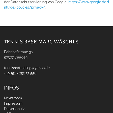
der Datenschutzerklärung von Google:
https://www.google.de/i
ntl/de/policies/privacy/
.
TENNIS BASE MARC WÄSCHLE
Bahnhofstraße 3a
57567
Daaden
tennismatraining@yahoo.de
+49 151 - 252 37 558
INFOS
Newsroom
Impressum
Datenschutz