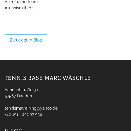
Euer Trainerteam
#tennismitherz
Zurück zum Blog
TENNIS BASE MARC WÄSCHLE
Bahnhofstraße 3a
57567
Daaden
tennismatraining@yahoo.de
+49 151 - 252 37 558