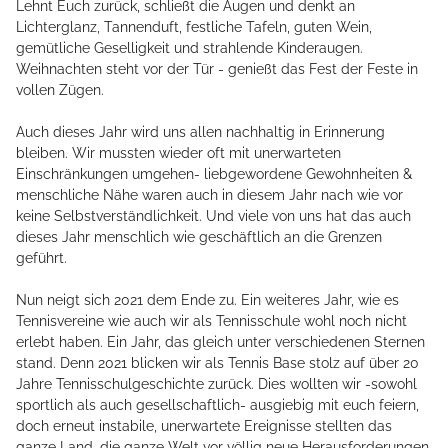
Lehnt Euch zurück, schließt die Augen und denkt an
Lichterglanz, Tannenduft, festliche Tafeln, guten Wein,
gemütliche Geselligkeit und strahlende Kinderaugen.
Weihnachten steht vor der Tür - genießt das Fest der Feste in
vollen Zügen.
Auch dieses Jahr wird uns allen nachhaltig in Erinnerung
bleiben. Wir mussten wieder oft mit unerwarteten
Einschränkungen umgehen- liebgewordene Gewohnheiten &
menschliche Nähe waren auch in diesem Jahr nach wie vor
keine Selbstverständlichkeit. Und viele von uns hat das auch
dieses Jahr menschlich wie geschäftlich an die Grenzen
geführt.
Nun neigt sich 2021 dem Ende zu. Ein weiteres Jahr, wie es
Tennisvereine wie auch wir als Tennisschule wohl noch nicht
erlebt haben. Ein Jahr, das gleich unter verschiedenen Sternen
stand. Denn 2021 blicken wir als Tennis Base stolz auf über 20
Jahre Tennisschulgeschichte zurück. Dies wollten wir -sowohl
sportlich als auch gesellschaftlich- ausgiebig mit euch feiern,
doch erneut instabile, unerwartete Ereignisse stellten das
ganze Land, die ganze Welt vor völlig neue Herausforderungen,