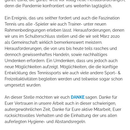
denn die Pandemie konfrontiert uns weiterhin tagtäglich.
HOME
Ein Ereignis, das uns seither fordert und auch die Faszination
Tennis uns alle -Spieler wie auch Trainer- unter neuen
Rahmenbedingungen erleben lässt. Herausforderungen, denen
ÜBER MICH
wir uns im Schulterschluss stellen und die wir seit März 2020
als Gemeinschaft wirklich bemerkenswert meistern.
Herausforderungen, die von uns bis heute teils rasches und
TMBW CAMPUS
dennoch gewissenhaftes Handeln, sowie nachhaltiges
Umdenken erfordern. Ein Umdenken, dass uns jedoch auch
neue Möglichkeiten aufzeigt. Möglichkeiten, die die künftige
Entwicklung des Tennissports wie auch viele andere Sport- &
LEISTUNGSSPEKTRUM
Freizeitaktivitäten begleiten werden und teilweise sogar schon
umgesetzt wurden.
MW STRINGING SERVICE
An dieser Stelle möchten wir euch
DANKE
sagen. Danke für
Euer Vertrauen in unsere Arbeit auch in dieser schwierigen,
außergewöhnlichen Zeit, Danke für Eure aktive Mitarbeit, Euer
rücksichtsvolles Verhalten und die Einhaltung der uns allen
AKTUELLES
auferlegten Hygiene- und Abstandsregeln.