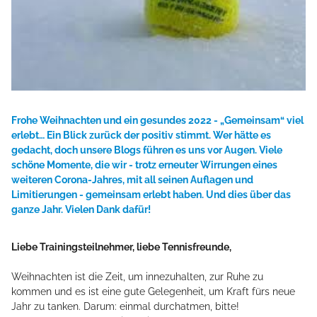
Frohe Weihnachten und ein gesundes 2022 -
„Gemeinsam“ viel
erlebt…
Ein Blick zurück der positiv stimmt. Wer hätte es
gedacht, doch unsere Blogs
führen es uns vor Augen. Viele
schöne Momente, die wir - trotz erneuter Wirrungen
eines
weiteren Corona-Jahres, mit all seinen Auflagen und
Limitierungen - gemeinsam
erlebt haben. Und dies über das
ganze Jahr. Vielen Dank dafür!
Liebe Trainingsteilnehmer, liebe Tennisfreunde,
Weihnachten ist die Zeit, um innezuhalten, zur Ruhe zu
kommen und es ist eine gute Gelegenheit, um Kraft fürs neue
Jahr zu tanken. Darum: einmal durchatmen, bitte!