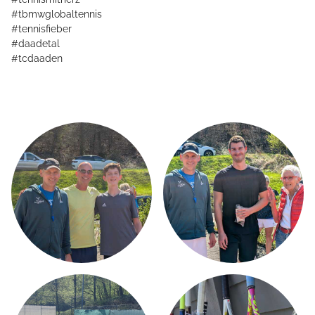
#tbmwglobaltennis
#tennisfieber
#daadetal
#tcdaaden
HOME
ÜBER MICH
TMBW CAMPUS
LEISTUNGSSPEKTRUM