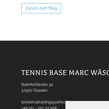
Zurück zum Blog
TENNIS BASE MARC WÄS
Bahnhofstraße 3a
57567
Daaden
tennismatraining@yahoo.de
+49 151 - 252 37 558