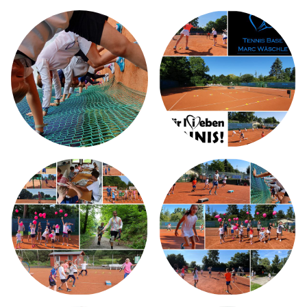
TMBW CAMPUS
LEISTUNGSSPEKTRUM
MW STRINGING SERVICE
AKTUELLES
TENNISTRAINING