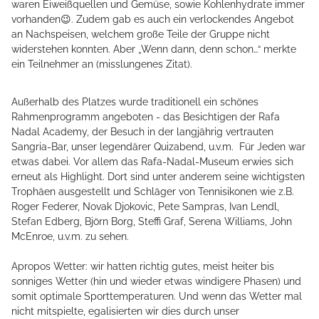
waren Eiweißquellen und Gemüse, sowie Kohlenhydrate immer
vorhanden😉. Zudem gab es auch ein verlockendes Angebot
an Nachspeisen, welchem große Teile der Gruppe nicht
widerstehen konnten. Aber „Wenn dann, denn schon…“ merkte
ein Teilnehmer an (misslungenes Zitat).
Außerhalb des Platzes wurde traditionell ein schönes
Rahmenprogramm angeboten - das Besichtigen der Rafa
Nadal Academy, der Besuch in der langjährig vertrauten
Sangria-Bar, unser legendärer Quizabend, u.v.m. Für Jeden war
etwas dabei. Vor allem das Rafa-Nadal-Museum erwies sich
erneut als Highlight. Dort sind unter anderem seine wichtigsten
Trophäen ausgestellt und Schläger von Tennisikonen wie z.B.
Roger Federer, Novak Djokovic, Pete Sampras, Ivan Lendl,
Stefan Edberg, Björn Borg, Steffi Graf, Serena Williams, John
McEnroe, u.v.m. zu sehen.
Apropos Wetter: wir hatten richtig gutes, meist heiter bis
sonniges Wetter (hin und wieder etwas windigere Phasen) und
somit optimale Sporttemperaturen. Und wenn das Wetter mal
nicht mitspielte, egalisierten wir dies durch unser