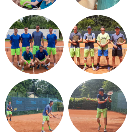
HOME
ÜBER MICH
TMBW CAMPUS
LEISTUNGSSPEKTRUM
MW STRINGING SERVICE
AKTUELLES